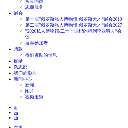
常见问题
志愿服务
展会
第一届”俄罗斯私人博物馆·俄罗斯天才“展会2019
第二届”俄罗斯私人博物馆·俄罗斯天才“展会2027
”2020私人博物馆/二十一世纪的特列季亚科夫”会
议
展会参加者
贈款
得到资助的信息
目录
杂志部
我们的影片
新闻中心
新闻
图片
视频报道
ru
en
ch
首页