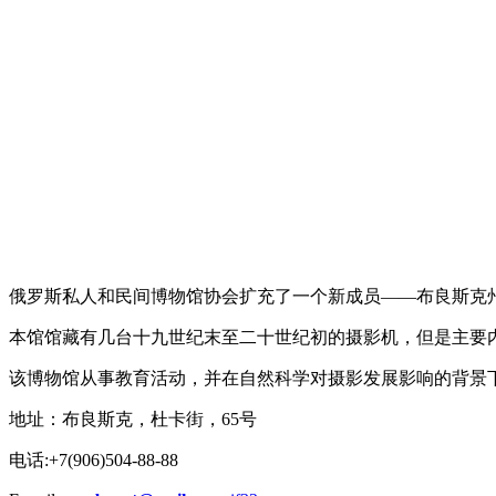
俄罗斯私人和民间博物馆协会扩充了一个新成员——布良斯克州
本馆馆藏有几台十九世纪末至二十世纪初的摄影机，但是主要
该博物馆从事教育活动，并在自然科学对摄影发展影响的背景
地址：布良斯克，杜卡街，65号
电话:+7(906)504-88-88