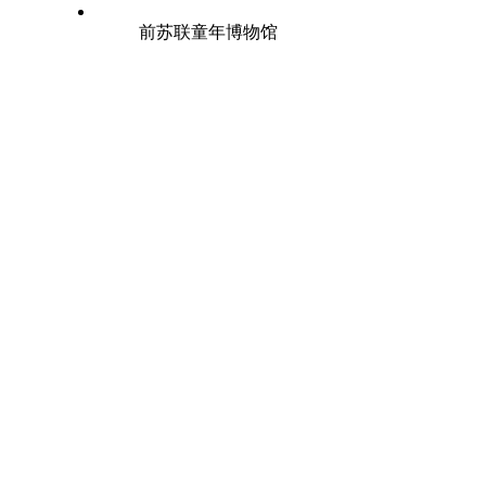
前苏联童年博物馆