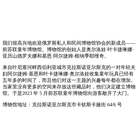
我们很高兴地欢迎俄罗斯私人和民间博物馆协会的新成员——
前苏联童年博物馆。博物馆的创始人是奥尔洛娃·叶卡捷琳娜·
亚历山德罗夫娜和基恩·阿尔捷姆·根纳季耶维奇。
来自叶尼塞河畔西伯利亚城市克拉斯诺亚尔斯克的一对年轻夫
妇阿尔捷姆·基恩和叶卡捷琳娜·奥尔洛娃收集童年玩具已经有
五年多的时间了，而且他们对这一主题的兴趣每年都在增加。
当家里没有更多的空间来存放这些藏品时，他们决定建立博物
馆。于是2023 年 5 月前苏联童年博物馆向游客敞开了大门。
博物馆地址：克拉斯诺亚尔斯克市卡钦斯卡娅街 64/6 号