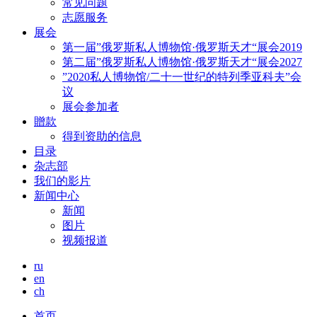
常见问题
志愿服务
展会
第一届”俄罗斯私人博物馆·俄罗斯天才“展会2019
第二届”俄罗斯私人博物馆·俄罗斯天才“展会2027
”2020私人博物馆/二十一世纪的特列季亚科夫”会
议
展会参加者
贈款
得到资助的信息
目录
杂志部
我们的影片
新闻中心
新闻
图片
视频报道
ru
en
ch
首页