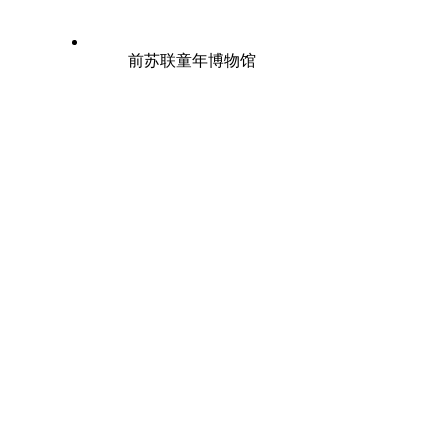
前苏联童年博物馆