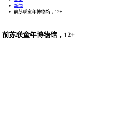
新闻
前苏联童年博物馆，12+
前苏联童年博物馆，12+