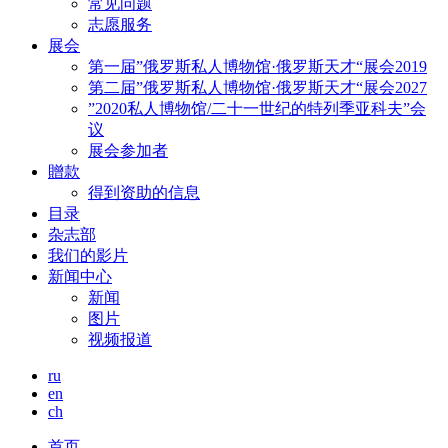
常见问题
志愿服务
展会
第一届”俄罗斯私人博物馆·俄罗斯天才“展会2019
第二届”俄罗斯私人博物馆·俄罗斯天才“展会2027
”2020私人博物馆/二十一世纪的特列季亚科夫”会
议
展会参加者
贈款
得到资助的信息
目录
杂志部
我们的影片
新闻中心
新闻
图片
视频报道
ru
en
ch
首页