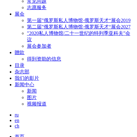
常见问题
志愿服务
展会
第一届”俄罗斯私人博物馆·俄罗斯天才“展会2019
第二届”俄罗斯私人博物馆·俄罗斯天才“展会2027
”2020私人博物馆/二十一世纪的特列季亚科夫”会
议
展会参加者
贈款
得到资助的信息
目录
杂志部
我们的影片
新闻中心
新闻
图片
视频报道
ru
en
ch
首页