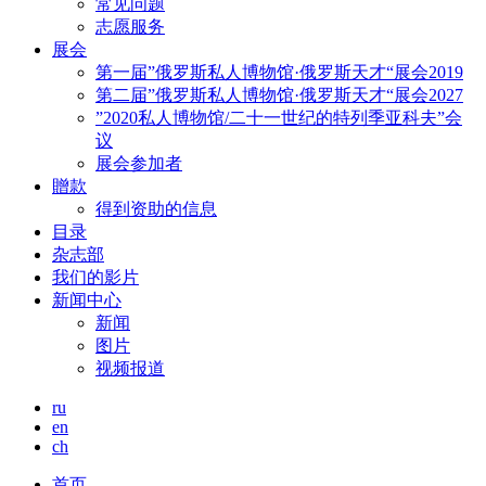
常见问题
志愿服务
展会
第一届”俄罗斯私人博物馆·俄罗斯天才“展会2019
第二届”俄罗斯私人博物馆·俄罗斯天才“展会2027
”2020私人博物馆/二十一世纪的特列季亚科夫”会
议
展会参加者
贈款
得到资助的信息
目录
杂志部
我们的影片
新闻中心
新闻
图片
视频报道
ru
en
ch
首页