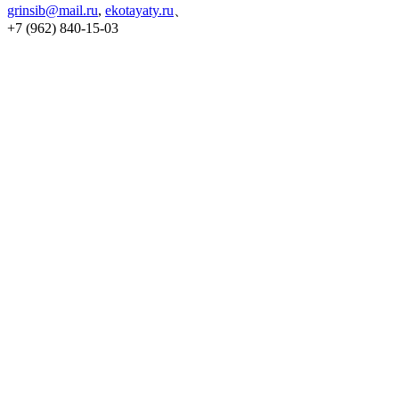
grinsib@mail.ru
,
ekotayaty.ru
、
+7 (962) 840-15-03