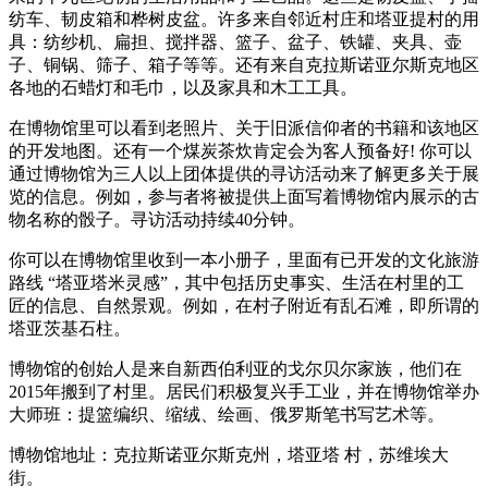
纺车、韧皮箱和桦树皮盆。许多来自邻近村庄和塔亚提村的用
具：纺纱机、扁担、搅拌器、篮子、盆子、铁罐、夹具、壶
子、铜锅、筛子、箱子等等。还有来自克拉斯诺亚尔斯克地区
各地的石蜡灯和毛巾，以及家具和木工工具。
在博物馆里可以看到老照片、关于旧派信仰者的书籍和该地区
的开发地图。还有一个煤炭茶炊肯定会为客人预备好! 你可以
通过博物馆为三人以上团体提供的寻访活动来了解更多关于展
览的信息。例如，参与者将被提供上面写着博物馆内展示的古
物名称的骰子。寻访活动持续40分钟。
你可以在博物馆里收到一本小册子，里面有已开发的文化旅游
路线 “塔亚塔米灵感”，其中包括历史事实、生活在村里的工
匠的信息、自然景观。例如，在村子附近有乱石滩，即所谓的
塔亚茨基石柱。
博物馆的创始人是来自新西伯利亚的戈尔贝尔家族，他们在
2015年搬到了村里。居民们积极复兴手工业，并在博物馆举办
大师班：提篮编织、缩绒、绘画、俄罗斯笔书写艺术等。
博物馆地址：克拉斯诺亚尔斯克州，塔亚塔 村，苏维埃大
街。