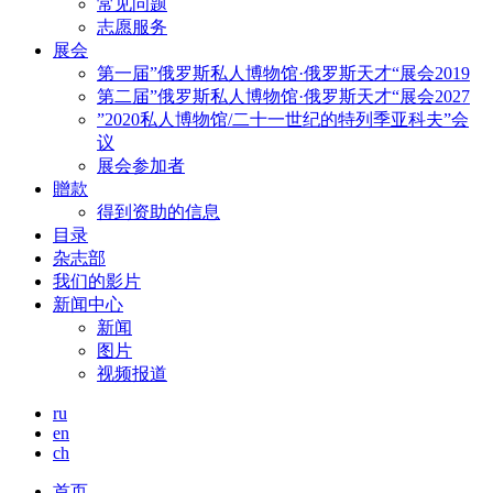
常见问题
志愿服务
展会
第一届”俄罗斯私人博物馆·俄罗斯天才“展会2019
第二届”俄罗斯私人博物馆·俄罗斯天才“展会2027
”2020私人博物馆/二十一世纪的特列季亚科夫”会
议
展会参加者
贈款
得到资助的信息
目录
杂志部
我们的影片
新闻中心
新闻
图片
视频报道
ru
en
ch
首页