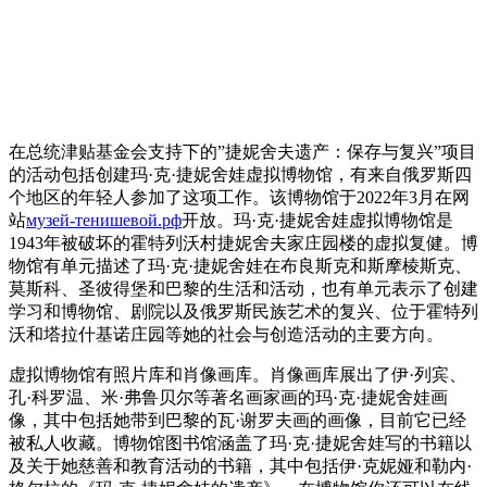
在总统津贴基金会支持下的”捷妮舍夫遗产：保存与复兴”项目
的活动包括创建玛·克·捷妮舍娃虚拟博物馆，有来自俄罗斯四
个地区的年轻人参加了这项工作。该博物馆于2022年3月在网
站
музей-тенишевой.рф
开放。玛·克·捷妮舍娃虚拟博物馆是
1943年被破坏的霍特列沃村捷妮舍夫家庄园楼的虚拟复健。博
物馆有单元描述了玛·克·捷妮舍娃在布良斯克和斯摩棱斯克、
莫斯科、圣彼得堡和巴黎的生活和活动，也有单元表示了创建
学习和博物馆、剧院以及俄罗斯民族艺术的复兴、位于霍特列
沃和塔拉什基诺庄园等她的社会与创造活动的主要方向。
虚拟博物馆有照片库和肖像画库。肖像画库展出了伊·列宾、
孔·科罗温、米·弗鲁贝尔等著名画家画的玛·克·捷妮舍娃画
像，其中包括她带到巴黎的瓦·谢罗夫画的画像，目前它已经
被私人收藏。博物馆图书馆涵盖了玛·克·捷妮舍娃写的书籍以
及关于她慈善和教育活动的书籍，其中包括伊·克妮娅和勒内·