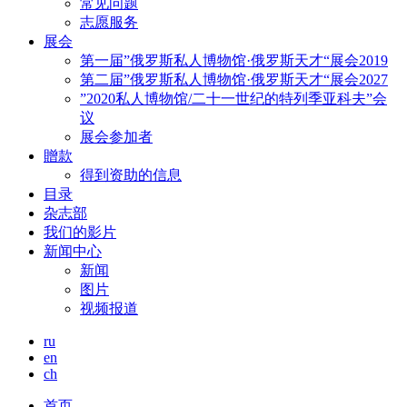
常见问题
志愿服务
展会
第一届”俄罗斯私人博物馆·俄罗斯天才“展会2019
第二届”俄罗斯私人博物馆·俄罗斯天才“展会2027
”2020私人博物馆/二十一世纪的特列季亚科夫”会
议
展会参加者
贈款
得到资助的信息
目录
杂志部
我们的影片
新闻中心
新闻
图片
视频报道
ru
en
ch
首页