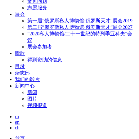
常见问题
志愿服务
展会
第一届”俄罗斯私人博物馆·俄罗斯天才“展会2019
第二届”俄罗斯私人博物馆·俄罗斯天才“展会2027
”2020私人博物馆/二十一世纪的特列季亚科夫”会
议
展会参加者
贈款
得到资助的信息
目录
杂志部
我们的影片
新闻中心
新闻
图片
视频报道
ru
en
ch
首页