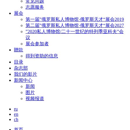
常见问题
志愿服务
展会
第一届”俄罗斯私人博物馆·俄罗斯天才“展会2019
第二届”俄罗斯私人博物馆·俄罗斯天才“展会2027
”2020私人博物馆/二十一世纪的特列季亚科夫”会
议
展会参加者
贈款
得到资助的信息
目录
杂志部
我们的影片
新闻中心
新闻
图片
视频报道
ru
en
ch
首页