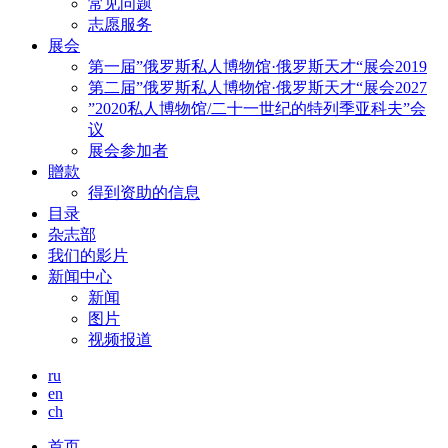
常见问题
志愿服务
展会
第一届”俄罗斯私人博物馆·俄罗斯天才“展会2019
第二届”俄罗斯私人博物馆·俄罗斯天才“展会2027
”2020私人博物馆/二十一世纪的特列季亚科夫”会
议
展会参加者
贈款
得到资助的信息
目录
杂志部
我们的影片
新闻中心
新闻
图片
视频报道
ru
en
ch
首页