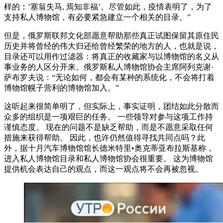
样的：’塞翁失马, 焉知非福’。尽管如此，疫情表明了，为了
支持私人博物馆，有必要紧急建立一个相关的目录。”
但是，俄罗斯联邦文化部愿意帮助那些真正试图保留其原住民
历史并将曾经的伟大归还给曾经繁荣的地方的人，也就是说，
目录还可以用作过滤器：将真正的收藏家与以博物馆的名义从
事业务的人区分开来。俄罗斯私人博物馆协会主席阿列克谢·
萨布罗夫说：“无论如何，都会有某种的系统化，不会将打着
博物馆幌子营利的博物馆加入。”
这听起来很简单明了，但实际上，事实证明，团结如此分散而
众多的组织是一项艰巨的任务。 一些领导对参与这项工作持
谨慎态度。 现在的问题不是缺乏帮助，而是不愿意采取任何
措施来获得帮助。 因此，也许仍然值得寻找共同点吗？此
外，据十月汽车博物馆馆长德米特里•奥克蒂亚布拉斯基称，
进入私人博物馆目录和私人博物馆协会很重要。 这为博物馆
提供机会表达自己的观点，而这一观点将不会再被忽视。