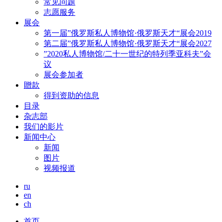
常见问题
志愿服务
展会
第一届”俄罗斯私人博物馆·俄罗斯天才“展会2019
第二届”俄罗斯私人博物馆·俄罗斯天才“展会2027
”2020私人博物馆/二十一世纪的特列季亚科夫”会
议
展会参加者
贈款
得到资助的信息
目录
杂志部
我们的影片
新闻中心
新闻
图片
视频报道
ru
en
ch
首页