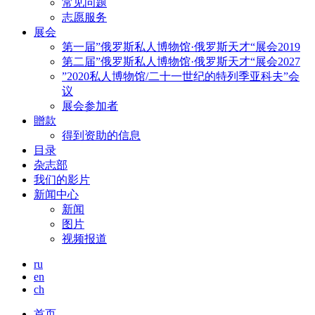
常见问题
志愿服务
展会
第一届”俄罗斯私人博物馆·俄罗斯天才“展会2019
第二届”俄罗斯私人博物馆·俄罗斯天才“展会2027
”2020私人博物馆/二十一世纪的特列季亚科夫”会
议
展会参加者
贈款
得到资助的信息
目录
杂志部
我们的影片
新闻中心
新闻
图片
视频报道
ru
en
ch
首页