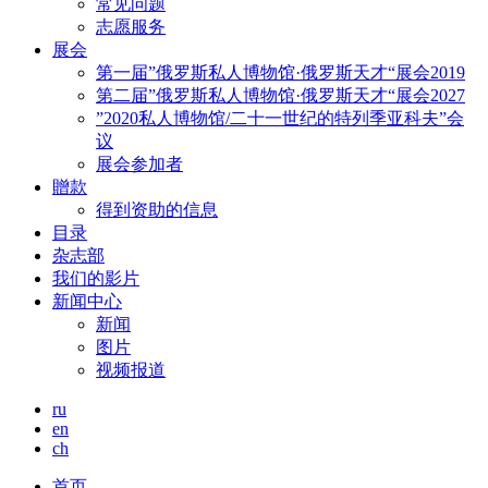
常见问题
志愿服务
展会
第一届”俄罗斯私人博物馆·俄罗斯天才“展会2019
第二届”俄罗斯私人博物馆·俄罗斯天才“展会2027
”2020私人博物馆/二十一世纪的特列季亚科夫”会
议
展会参加者
贈款
得到资助的信息
目录
杂志部
我们的影片
新闻中心
新闻
图片
视频报道
ru
en
ch
首页