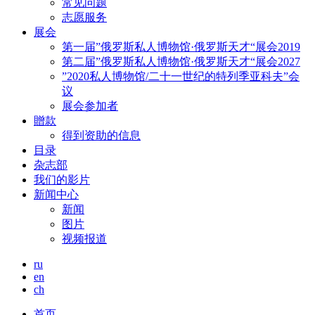
常见问题
志愿服务
展会
第一届”俄罗斯私人博物馆·俄罗斯天才“展会2019
第二届”俄罗斯私人博物馆·俄罗斯天才“展会2027
”2020私人博物馆/二十一世纪的特列季亚科夫”会
议
展会参加者
贈款
得到资助的信息
目录
杂志部
我们的影片
新闻中心
新闻
图片
视频报道
ru
en
ch
首页