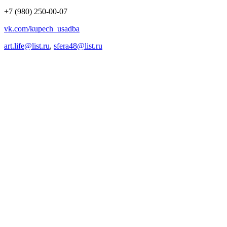
+7 (980) 250-00-07
vk.com/kupech_usadba
art.life@list.ru
,
sfera48@list.ru