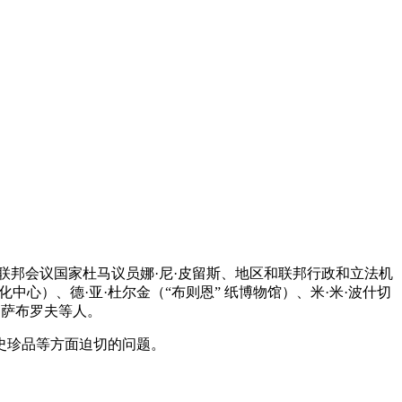
联邦会议国家杜马议员娜·尼·皮留斯、地区和联邦行政和立法机
心）、德·亚·杜尔金（“布则恩” 纸博物馆）、米·米·波什切
·萨布罗夫等人。
史珍品等方面迫切的问题。
。