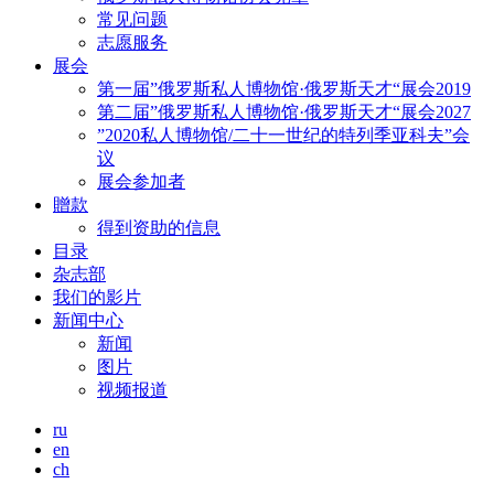
常见问题
志愿服务
展会
第一届”俄罗斯私人博物馆·俄罗斯天才“展会2019
第二届”俄罗斯私人博物馆·俄罗斯天才“展会2027
”2020私人博物馆/二十一世纪的特列季亚科夫”会
议
展会参加者
贈款
得到资助的信息
目录
杂志部
我们的影片
新闻中心
新闻
图片
视频报道
ru
en
ch