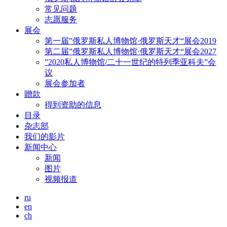
常见问题
志愿服务
展会
第一届”俄罗斯私人博物馆·俄罗斯天才“展会2019
第二届”俄罗斯私人博物馆·俄罗斯天才“展会2027
”2020私人博物馆/二十一世纪的特列季亚科夫”会
议
展会参加者
贈款
得到资助的信息
目录
杂志部
我们的影片
新闻中心
新闻
图片
视频报道
ru
en
ch