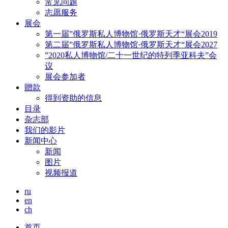
常见问题
志愿服务
展会
第一届”俄罗斯私人博物馆·俄罗斯天才“展会2019
第二届”俄罗斯私人博物馆·俄罗斯天才“展会2027
”2020私人博物馆/二十一世纪的特列季亚科夫”会
议
展会参加者
贈款
得到资助的信息
目录
杂志部
我们的影片
新闻中心
新闻
图片
视频报道
ru
en
ch
首页