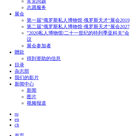
常见问题
志愿服务
展会
第一届”俄罗斯私人博物馆·俄罗斯天才“展会2019
第二届”俄罗斯私人博物馆·俄罗斯天才“展会2027
”2020私人博物馆/二十一世纪的特列季亚科夫”会
议
展会参加者
贈款
得到资助的信息
目录
杂志部
我们的影片
新闻中心
新闻
图片
视频报道
ru
en
ch
首页