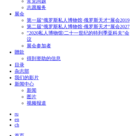
常见问题
志愿服务
展会
第一届”俄罗斯私人博物馆·俄罗斯天才“展会2019
第二届”俄罗斯私人博物馆·俄罗斯天才“展会2027
”2020私人博物馆/二十一世纪的特列季亚科夫”会
议
展会参加者
贈款
得到资助的信息
目录
杂志部
我们的影片
新闻中心
新闻
图片
视频报道
ru
en
ch
首页