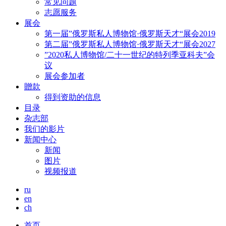
常见问题
志愿服务
展会
第一届”俄罗斯私人博物馆·俄罗斯天才“展会2019
第二届”俄罗斯私人博物馆·俄罗斯天才“展会2027
”2020私人博物馆/二十一世纪的特列季亚科夫”会
议
展会参加者
贈款
得到资助的信息
目录
杂志部
我们的影片
新闻中心
新闻
图片
视频报道
ru
en
ch
首页