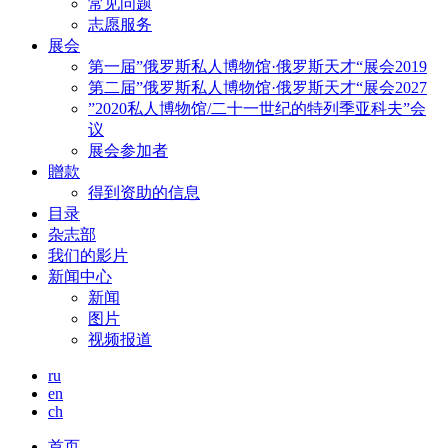
常见问题
志愿服务
展会
第一届”俄罗斯私人博物馆·俄罗斯天才“展会2019
第二届”俄罗斯私人博物馆·俄罗斯天才“展会2027
”2020私人博物馆/二十一世纪的特列季亚科夫”会
议
展会参加者
贈款
得到资助的信息
目录
杂志部
我们的影片
新闻中心
新闻
图片
视频报道
ru
en
ch
首页