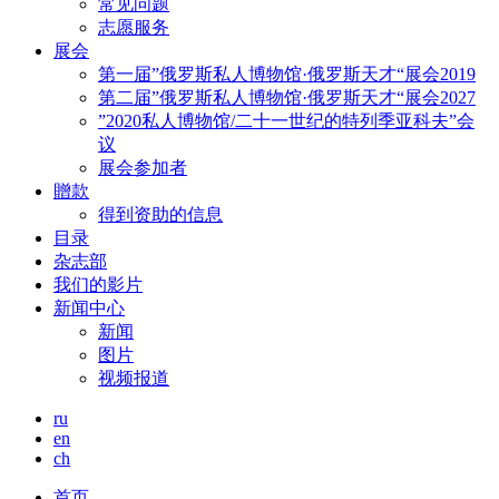
常见问题
志愿服务
展会
第一届”俄罗斯私人博物馆·俄罗斯天才“展会2019
第二届”俄罗斯私人博物馆·俄罗斯天才“展会2027
”2020私人博物馆/二十一世纪的特列季亚科夫”会
议
展会参加者
贈款
得到资助的信息
目录
杂志部
我们的影片
新闻中心
新闻
图片
视频报道
ru
en
ch
首页