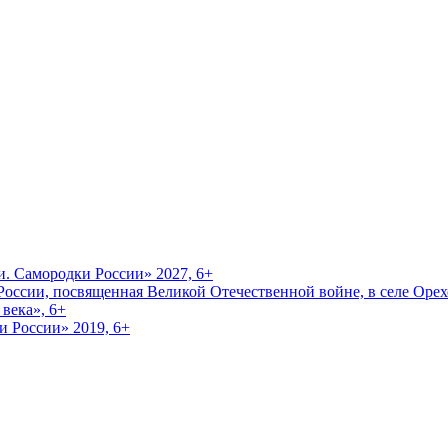
и. Самородки России» 2027, 6+
оссии, посвященная Великой Отечественной войне, в селе Орехо
века», 6+
и России» 2019, 6+