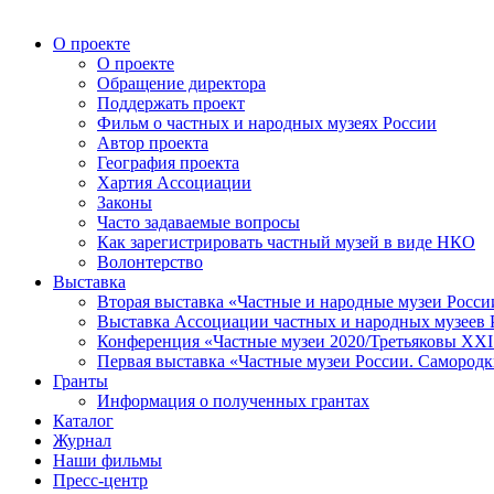
О проекте
О проекте
Обращение директора
Поддержать проект
Фильм о частных и народных музеях России
Автор проекта
География проекта
Хартия Ассоциации
Законы
Часто задаваемые вопросы
Как зарегистрировать частный музей в виде НКО
Волонтерство
Выставка
Вторая выставка «Частные и народные музеи Росси
Выставка Ассоциации частных и народных музеев Р
Конференция «Частные музеи 2020/Третьяковы XXI 
Первая выставка «Частные музеи России. Самородк
Гранты
Информация о полученных грантах
Каталог
Журнал
Наши фильмы
Пресс-центр