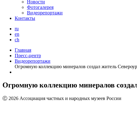
Новости
Фотогалерея
Видеорепортажи
Контакты
ru
en
ch
Главная
Пресс-центр
Видеорепортажи
Огромную коллекцию минералов создал житель Североур
Огромную коллекцию минералов создал
Ⓒ 2026 Ассоциация частных и народных музеев России