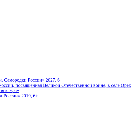
и. Самородки России» 2027, 6+
оссии, посвященная Великой Отечественной войне, в селе Орехо
века», 6+
и России» 2019, 6+