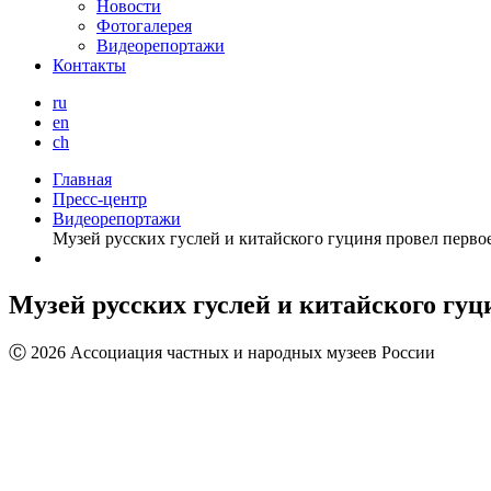
Новости
Фотогалерея
Видеорепортажи
Контакты
ru
en
ch
Главная
Пресс-центр
Видеорепортажи
Музей русских гуслей и китайского гуциня провел перво
Музей русских гуслей и китайского гуц
Ⓒ 2026 Ассоциация частных и народных музеев России