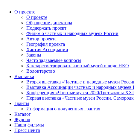
О проекте
О проекте
Обращение директора
Поддержать проект
Фильм о частных и народных музеях России
Автор проекта
География проекта
Хартия Ассоциации
Законы
Часто задаваемые вопросы
Как зарегистрировать частный музей в виде НКО
Волонтерство
Выставка
Вторая выставка «Частные и народные музеи Росси
Выставка Ассоциации частных и народных музеев Р
Конференция «Частные музеи 2020/Третьяковы XXI 
Первая выставка «Частные музеи России. Самородк
Гранты
Информация о полученных грантах
Каталог
Журнал
Наши фильмы
Пресс-центр