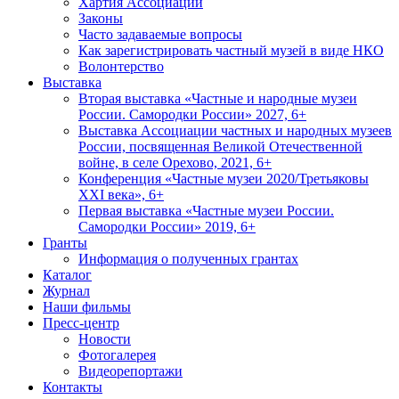
Хартия Ассоциации
Законы
Часто задаваемые вопросы
Как зарегистрировать частный музей в виде НКО
Волонтерство
Выставка
Вторая выставка «Частные и народные музеи
России. Самородки России» 2027, 6+
Выставка Ассоциации частных и народных музеев
России, посвященная Великой Отечественной
войне, в селе Орехово, 2021, 6+
Конференция «Частные музеи 2020/Третьяковы
XXI века», 6+
Первая выставка «Частные музеи России.
Самородки России» 2019, 6+
Гранты
Информация о полученных грантах
Каталог
Журнал
Наши фильмы
Пресс-центр
Новости
Фотогалерея
Видеорепортажи
Контакты