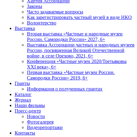
Хартия Ассоциации
Законы
Часто задаваемые вопросы
Как зарегистрировать частный музей в виде НКО
Волонтерство
Выставка
Вторая выставка «Частные и народные музеи
России. Самородки России» 2027, 6+
Выставка Ассоциации частных и народных музеев
России, посвященная Великой Отечественной
войне, в селе Орехово, 2021, 6+
Конференция «Частные музеи 2020/Третьяковы
XXI века», 6+
Первая выставка «Частные музеи России.
Самородки России» 2019, 6+
Гранты
Информация о полученных грантах
Каталог
Журнал
Наши фильмы
Пресс-центр
Новости
Фотогалерея
Видеорепортажи
Контакты