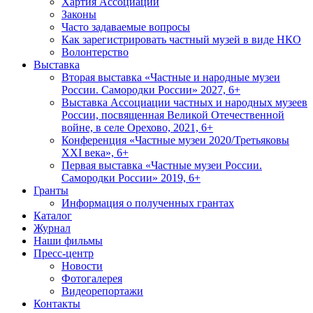
Хартия Ассоциации
Законы
Часто задаваемые вопросы
Как зарегистрировать частный музей в виде НКО
Волонтерство
Выставка
Вторая выставка «Частные и народные музеи
России. Самородки России» 2027, 6+
Выставка Ассоциации частных и народных музеев
России, посвященная Великой Отечественной
войне, в селе Орехово, 2021, 6+
Конференция «Частные музеи 2020/Третьяковы
XXI века», 6+
Первая выставка «Частные музеи России.
Самородки России» 2019, 6+
Гранты
Информация о полученных грантах
Каталог
Журнал
Наши фильмы
Пресс-центр
Новости
Фотогалерея
Видеорепортажи
Контакты