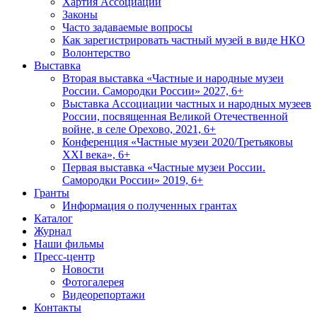
Хартия Ассоциации
Законы
Часто задаваемые вопросы
Как зарегистрировать частный музей в виде НКО
Волонтерство
Выставка
Вторая выставка «Частные и народные музеи
России. Самородки России» 2027, 6+
Выставка Ассоциации частных и народных музеев
России, посвященная Великой Отечественной
войне, в селе Орехово, 2021, 6+
Конференция «Частные музеи 2020/Третьяковы
XXI века», 6+
Первая выставка «Частные музеи России.
Самородки России» 2019, 6+
Гранты
Информация о полученных грантах
Каталог
Журнал
Наши фильмы
Пресс-центр
Новости
Фотогалерея
Видеорепортажи
Контакты