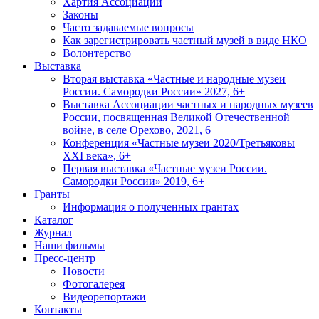
Хартия Ассоциации
Законы
Часто задаваемые вопросы
Как зарегистрировать частный музей в виде НКО
Волонтерство
Выставка
Вторая выставка «Частные и народные музеи
России. Самородки России» 2027, 6+
Выставка Ассоциации частных и народных музеев
России, посвященная Великой Отечественной
войне, в селе Орехово, 2021, 6+
Конференция «Частные музеи 2020/Третьяковы
XXI века», 6+
Первая выставка «Частные музеи России.
Самородки России» 2019, 6+
Гранты
Информация о полученных грантах
Каталог
Журнал
Наши фильмы
Пресс-центр
Новости
Фотогалерея
Видеорепортажи
Контакты