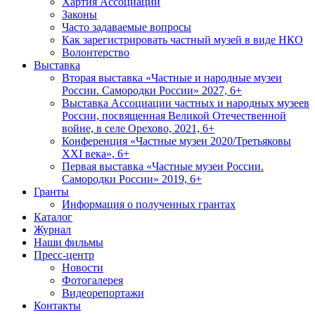
Хартия Ассоциации
Законы
Часто задаваемые вопросы
Как зарегистрировать частный музей в виде НКО
Волонтерство
Выставка
Вторая выставка «Частные и народные музеи
России. Самородки России» 2027, 6+
Выставка Ассоциации частных и народных музеев
России, посвященная Великой Отечественной
войне, в селе Орехово, 2021, 6+
Конференция «Частные музеи 2020/Третьяковы
XXI века», 6+
Первая выставка «Частные музеи России.
Самородки России» 2019, 6+
Гранты
Информация о полученных грантах
Каталог
Журнал
Наши фильмы
Пресс-центр
Новости
Фотогалерея
Видеорепортажи
Контакты