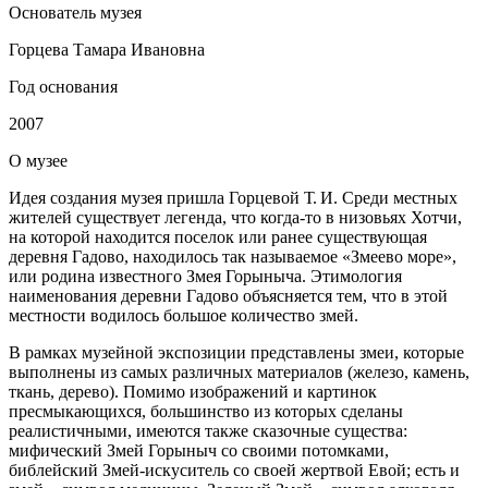
Основатель музея
Горцева Тамара Ивановна
Год основания
2007
О
музее
Идея создания музея пришла Горцевой Т. И. Среди местных
жителей существует легенда, что когда-то в низовьях Хотчи,
на которой находится поселок или ранее существующая
деревня Гадово, находилось так называемое «Змеево море»,
или родина известного Змея Горыныча. Этимология
наименования деревни Гадово объясняется тем, что в этой
местности водилось большое количество змей.
В рамках музейной экспозиции представлены змеи, которые
выполнены из самых различных материалов (железо, камень,
ткань, дерево). Помимо изображений и картинок
пресмыкающихся, большинство из которых сделаны
реалистичными, имеются также сказочные существа:
мифический Змей Горыныч со своими потомками,
библейский Змей-искуситель со своей жертвой Евой; есть и