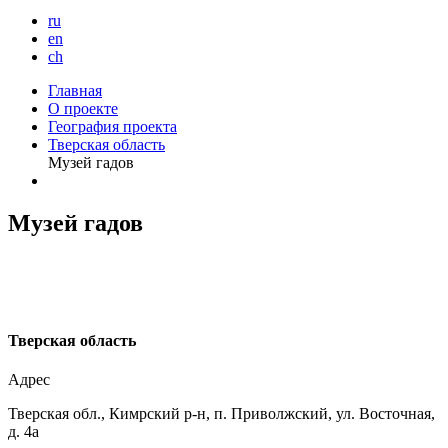
ru
en
ch
Главная
О проекте
География проекта
Тверская область
Музей гадов
Музей гадов
Т
верская область
Адрес
Тверская обл., Кимрский р-н, п. Приволжский, ул. Восточная,
д. 4а