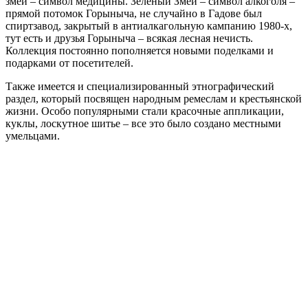
змей – символ медицины. Зеленый Змей – символ алкоголя –
прямой потомок Горыныча, не случайно в Гадове был
спиртзавод, закрытый в антиалкагольную кампанию 1980-х,
тут есть и друзья Горыныча – всякая лесная нечисть.
Коллекция постоянно пополняется новыми поделками и
подарками от посетителей.
Также имеется и специализированный этнографический
раздел, который посвящен народным ремеслам и крестьянской
жизни. Особо популярными стали красочные аппликации,
куклы, лоскутное шитье – все это было создано местными
умельцами.