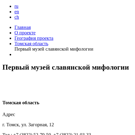
ru
en
ch
Главная
О проекте
География проекта
Томская область
Первый музей славянской мифологии
Первый музей славянской мифологии
Т
омская область
Адрес
г. Томск, ул. Загорная, 12
Тел.: +7 (3822) 52-79-50, +7 (3822) 21-03-33