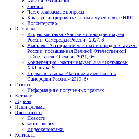
Хартия Ассоциации
Законы
Часто задаваемые вопросы
Как зарегистрировать частный музей в виде НКО
Волонтерство
Выставка
Вторая выставка «Частные и народные музеи
России. Самородки России» 2027, 6+
Выставка Ассоциации частных и народных музеев
России, посвященная Великой Отечественной
войне, в селе Орехово, 2021, 6+
Конференция «Частные музеи 2020/Третьяковы
XXI века», 6+
Первая выставка «Частные музеи России.
Самородки России» 2019, 6+
Гранты
Информация о полученных грантах
Каталог
Журнал
Наши фильмы
Пресс-центр
Новости
Фотогалерея
Видеорепортажи
Контакты