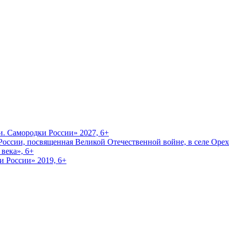
и. Самородки России» 2027, 6+
оссии, посвященная Великой Отечественной войне, в селе Орехо
века», 6+
и России» 2019, 6+