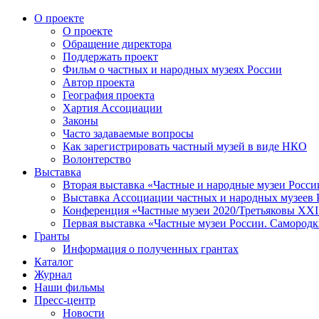
О проекте
О проекте
Обращение директора
Поддержать проект
Фильм о частных и народных музеях России
Автор проекта
География проекта
Хартия Ассоциации
Законы
Часто задаваемые вопросы
Как зарегистрировать частный музей в виде НКО
Волонтерство
Выставка
Вторая выставка «Частные и народные музеи Росси
Выставка Ассоциации частных и народных музеев Р
Конференция «Частные музеи 2020/Третьяковы XXI 
Первая выставка «Частные музеи России. Самородк
Гранты
Информация о полученных грантах
Каталог
Журнал
Наши фильмы
Пресс-центр
Новости