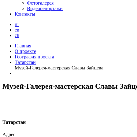
Фотогалерея
Видеорепортажи
Контакты
ru
en
ch
Главная
О проекте
География проекта
Татарстан
Музей-Галерея-мастерская Славы Зайцева
Музей-Галерея-мастерская Славы Зайц
Т
атарстан
Адрес