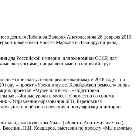
ного деятеля Лобанова Валерия Анатольевича 26 февраля 2010
 первооткрывателей Ерофея Маркова и Льва Брусницына,
ения для Российской империи, для экономики СССР, для
скими экскурсиями, направленными на широкий круг
ильны» (признан успешно реализованным), в 2018 году – по
20 году – проект «Уроки в музее. Калейдоскоп ремесел» вновь
зацию проектов «Музей для всех», «Подготовка
ильны», «Живые уроки в музее». Совместно со своими
ик», Управление образования БГО, Березовская
еятельности в области изучения и популяризации истории
но-заводской культуры Урала («Золото. Анатомия шахты»),
М. Васенин, Н.И. Кокшаров, выставки по проекту «Мы памятью