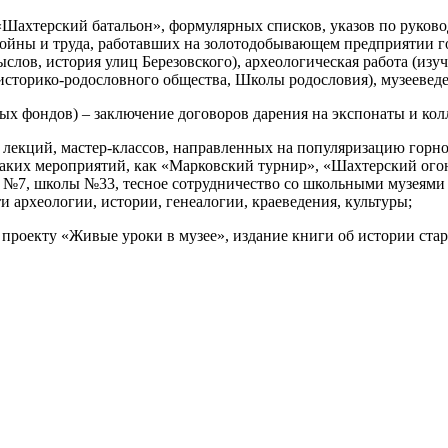
«Шахтерский батальон», формулярных списков, указов по руково
ойны и труда, работавших на золотодобывающем предприятии го
ыслов, история улиц Березовского), археологическая работа (из
 историко-родословного общества, Школы родословия), музеевед
ых фондов) – заключение договоров дарения на экспонаты и кол
 лекций, мастер-классов, направленных на популяризацию горно
таких мероприятий, как «Марковский турнир», «Шахтерский ого
 №7, школы №33, тесное сотрудничество со школьными музеями
и археологии, истории, генеалогии, краеведения, культуры;
 проекту «Живые уроки в музее», издание книги об истории стар