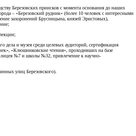
дству Березовских приисков с момента основания до наших
рода – «Березовский рудник» (более 10 человек с интересными
учение захоронений Брусницына, князей Эристовых),
ение;
лекции;
го дела и музея среди целевых аудиторий, сертификация
нек», «Клюшниковские чтения», проходивших на базе
 лицея №7 и школы №32, привлечение к научно-
инных улиц Березовского).