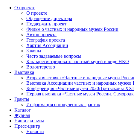
О проекте
О проекте
Обращение директора
Поддержать проект
Фильм о частных и народных музеях России
Автор проекта
География проекта
Хартия Ассоциации
Законы
Часто задаваемые вопросы
Как зарегистрировать частный музей в виде НКО
Волонтерство
Выставка
Вторая выставка «Частные и народные музеи Росси
Выставка Ассоциации частных и народных музеев Р
Конференция «Частные музеи 2020/Третьяковы XXI 
Первая выставка «Частные музеи России. Самородк
Гранты
Информация о полученных грантах
Каталог
Журнал
Наши фильмы
Пресс-центр
Новости