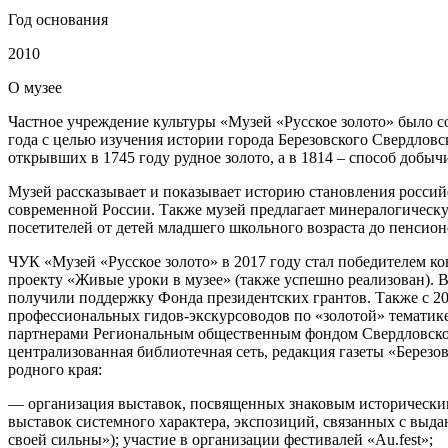
Год основания
2010
О
музее
Частное учреждение культуры «Музей «Русское золото» было со
года с целью изучения истории города Березовского Свердловс
открывших в 1745 году рудное золото, а в 1814 – способ добыч
Музей рассказывает и показывает историю становления россий
современной России. Также музей предлагает минералогическ
посетителей от детей младшего школьного возраста до пенсионе
ЧУК «Музей «Русское золото» в 2017 году стал победителем к
проекту «Живые уроки в музее» (также успешно реализован). В
получили поддержку Фонда президентских грантов. Также с 20
профессиональных гидов-экскурсоводов по «золотой» тематике
партнерами Региональным общественным фондом Свердловской
централизованная библиотечная сеть, редакция газеты «Берез
родного края:
— организация выставок, посвященных знаковым историческим
выставок системного характера, экспозиций, связанных с вы
своей сильны»); участие в организации фестивалей «Au.fest»;