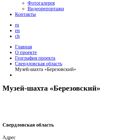
Фотогалерея
Видеорепортажи
Контакты
ru
en
ch
Главная
О проекте
География проекта
Свердловская область
Музей-шахта «Березовский»
Музей-шахта «Березовский»
С
вердловская область
Адрес