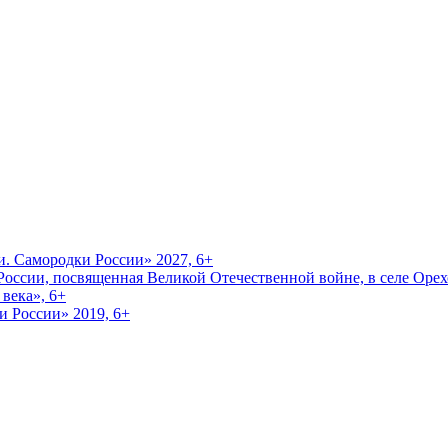
и. Самородки России» 2027, 6+
оссии, посвященная Великой Отечественной войне, в селе Орехо
века», 6+
и России» 2019, 6+