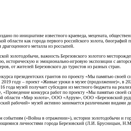
здано по инициативе известного краеведа, мецената, обществен
кой области как города первого российского золота, биографий
и драгоценного металла из россыпей.
ской золотодобычи, важность Березовского золотого месторожд
ую, историческую и эмоционально-игровую экспозиции с автор
ров, от жителей Березовского до туристов из разных стран.
онкурса президентских грантов по проекту «Мы памятью своей с
 2019 году – проект «Живые уроки в музее (продолжение)», в 20
16 года музей получает субсидии из местного бюджета на реали
, «Проведение конкурса работ по проекту «Мы памятью своей с
 области «Мир золота», ООО «Аурум», ООО «Березовский рудн
овский рабочий» музей активно занимается различными видами д
 событиям («Война в отражении»), истории золотодобычи и гор
дающимися личностями города Березовский (Л.И. Брусницын, Н.