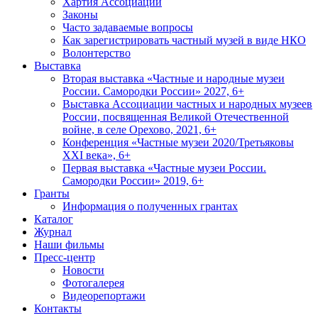
Хартия Ассоциации
Законы
Часто задаваемые вопросы
Как зарегистрировать частный музей в виде НКО
Волонтерство
Выставка
Вторая выставка «Частные и народные музеи
России. Самородки России» 2027, 6+
Выставка Ассоциации частных и народных музеев
России, посвященная Великой Отечественной
войне, в селе Орехово, 2021, 6+
Конференция «Частные музеи 2020/Третьяковы
XXI века», 6+
Первая выставка «Частные музеи России.
Самородки России» 2019, 6+
Гранты
Информация о полученных грантах
Каталог
Журнал
Наши фильмы
Пресс-центр
Новости
Фотогалерея
Видеорепортажи
Контакты