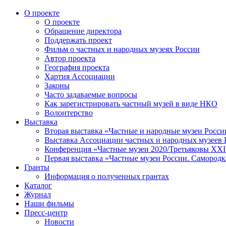
О проекте
О проекте
Обращение директора
Поддержать проект
Фильм о частных и народных музеях России
Автор проекта
География проекта
Хартия Ассоциации
Законы
Часто задаваемые вопросы
Как зарегистрировать частный музей в виде НКО
Волонтерство
Выставка
Вторая выставка «Частные и народные музеи Росси
Выставка Ассоциации частных и народных музеев Р
Конференция «Частные музеи 2020/Третьяковы XXI 
Первая выставка «Частные музеи России. Самородк
Гранты
Информация о полученных грантах
Каталог
Журнал
Наши фильмы
Пресс-центр
Новости