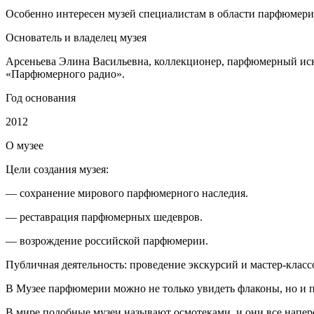
Особенно интересен музей специалистам в области парфюмерии,
Основатель и владелец музея
Арсеньева Элина Васильевна, коллекционер, парфюмерный ис
«Парфюмерного радио».
Год основания
2012
О
музее
Цели создания музея:
— сохранение мирового парфюмерного наследия.
— реставрация парфюмерных шедевров.
— возрождение российской парфюмерии.
Публичная деятельность: проведение экскурсий и мастер-клас
В Музее парфюмерии можно не только увидеть флаконы, но и п
В мире подобные музеи называют осмотеками, и они все напер