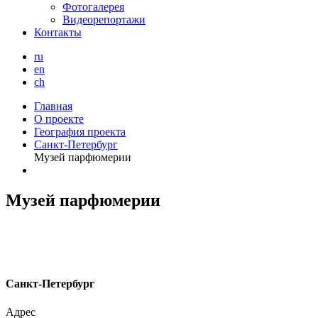
Фотогалерея
Видеорепортажи
Контакты
ru
en
ch
Главная
О проекте
География проекта
Санкт-Петербург
Музей парфюмерии
Музей парфюмерии
С
анкт-Петербург
Адрес