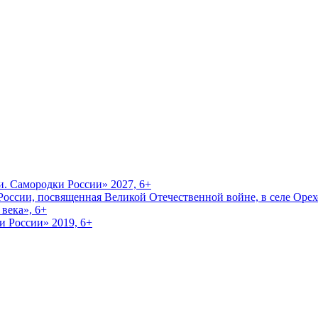
и. Самородки России» 2027, 6+
оссии, посвященная Великой Отечественной войне, в селе Орехо
века», 6+
и России» 2019, 6+