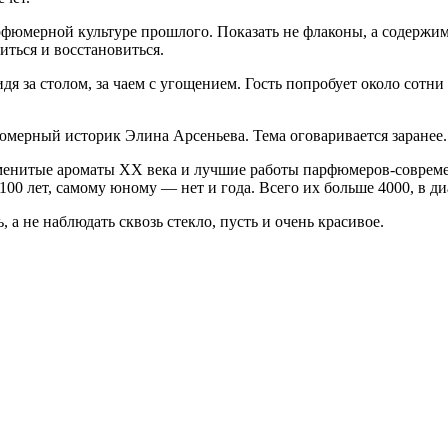
рфюмерной культуре прошлого. Показать не флаконы, а содержимое
иться и восстановиться.
идя за столом, за чаем с угощением. Гость попробует около сот
юмерный историк Элина Арсеньева. Тема оговаривается заранее.
аменитые ароматы XX века и лучшие работы парфюмеров-совреме
0 лет, самому юному — нет и года. Всего их больше 4000, в диа
 а не наблюдать сквозь стекло, пусть и очень красивое.