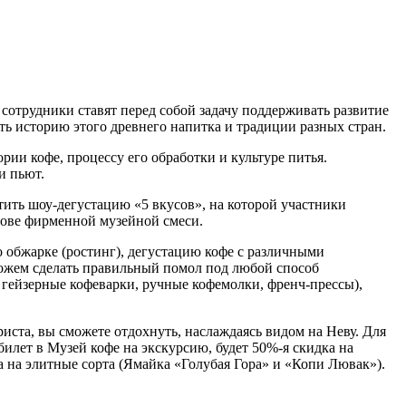
 сотрудники ставят перед собой задачу поддерживать развитие
ать историю этого древнего напитка и традиции разных стран.
ии кофе, процессу его обработки и культуре питья.
и пьют.
ить шоу-дегустацию «5 вкусов», на которой участники
снове фирменной музейной смеси.
 обжарке (ростинг), дегустацию кофе с различными
 можем сделать правильный помол под любой способ
 гейзерные кофеварки, ручные кофемолки, френч-прессы),
иста, вы сможете отдохнуть, наслаждаясь видом на Неву. Для
илет в Музей кофе на экскурсию, будет 50%-я скидка на
а на элитные сорта (Ямайка «Голубая Гора» и «Копи Лювак»).