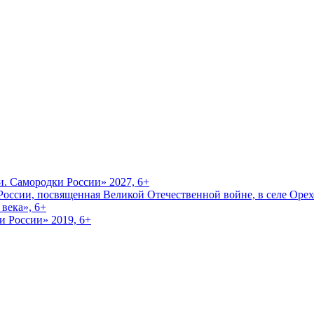
и. Самородки России» 2027, 6+
оссии, посвященная Великой Отечественной войне, в селе Орехо
века», 6+
и России» 2019, 6+