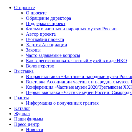
О проекте
О проекте
Обращение директора
Поддержать проект
Фильм о частных и народных музеях России
Автор проекта
География проекта
Хартия Ассоциации
Законы
Часто задаваемые вопросы
Как зарегистрировать частный музей в виде НКО
Волонтерство
Выставка
Вторая выставка «Частные и народные музеи Росси
Выставка Ассоциации частных и народных музеев Р
Конференция «Частные музеи 2020/Третьяковы XXI 
Первая выставка «Частные музеи России. Самородк
Гранты
Информация о полученных грантах
Каталог
Журнал
Наши фильмы
Пресс-центр
Новости