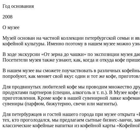
Год основания
2008
О
музее
Музей основан на частной коллекции петербургской семьи и явл
кофейной культуры. Именно поэтому в нашем музее можно узнат
В ходе экскурсии «От зерна до чашки» по экспозиции музея да
Посетители музея также узнают, как, когда и откуда кофе прише
В нашем музее вы сможете поучаствовать в различных кофейн
попробуют, как меняет свой вкус один и тот же кофе, пригот
Для продвинутых любителей кофе мы проводим множество друг
продуктами партнеров (специи, алкоголь и т. п.). В Музее ко
приготовления. Кроме кофе в нашей сувенирной лавке кофеман
сувениры (парфюм, бижутерию, свечи или магниты).
Для петербуржцев и гостей нашего города при музее открыта «
тех, кто проголодался, мы предлагаем сытные бизнес-ланчи, з
классические кофейные напитки из кофейной карты «Кофейной т