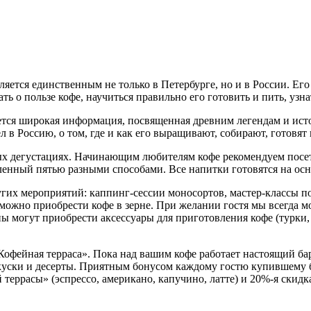
яется единственным не только в Петербурге, но и в России. Его
ь о пользе кофе, научиться правильно его готовить и пить, узн
ется широкая информация, посвященная древним легендам и истор
л в Россию, о том, где и как его выращивают, собирают, готовят 
ых дегустациях. Начинающим любителям кофе рекомендуем посет
овленный пятью разными способами. Все напитки готовятся на о
их мероприятий: каппинг-сессии моносортов, мастер-классы по
фе можно приобрести кофе в зерне. При желании гостя мы всегда
ы могут приобрести аксессуары для приготовления кофе (турки,
Кофейная терраса». Пока над вашим кофе работает настоящий бар
акуски и десерты. Приятным бонусом каждому гостю купившему б
еррасы» (эспрессо, американо, капучино, латте) и 20%-я скидк