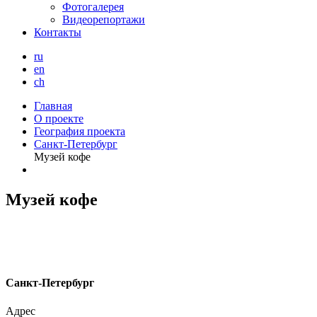
Фотогалерея
Видеорепортажи
Контакты
ru
en
ch
Главная
О проекте
География проекта
Санкт-Петербург
Музей кофе
Музей кофе
С
анкт-Петербург
Адрес