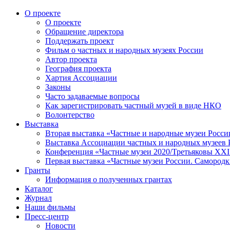
О проекте
О проекте
Обращение директора
Поддержать проект
Фильм о частных и народных музеях России
Автор проекта
География проекта
Хартия Ассоциации
Законы
Часто задаваемые вопросы
Как зарегистрировать частный музей в виде НКО
Волонтерство
Выставка
Вторая выставка «Частные и народные музеи Росси
Выставка Ассоциации частных и народных музеев Р
Конференция «Частные музеи 2020/Третьяковы XXI 
Первая выставка «Частные музеи России. Самородк
Гранты
Информация о полученных грантах
Каталог
Журнал
Наши фильмы
Пресс-центр
Новости