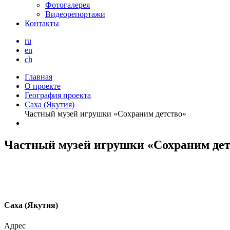
Фотогалерея
Видеорепортажи
Контакты
ru
en
ch
Главная
О проекте
География проекта
Саха (Якутия)
Частный музей игрушки «Сохраним детство»
Частный музей игрушки «Сохраним дет
С
аха (Якутия)
Адрес