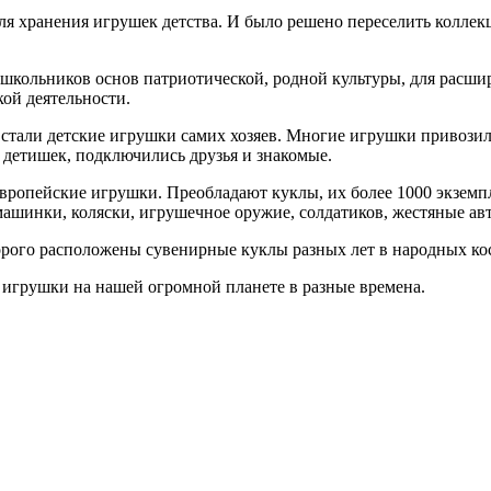
 для хранения игрушек детства. И было решено переселить колле
ошкольников основ патриотической, родной культуры, для расши
кой деятельности.
тали детские игрушки самих хозяев. Многие игрушки привозили
и детишек, подключились друзья и знакомые.
европейские игрушки. Преобладают куклы, их более 1000 экземп
машинки, коляски, игрушечное оружие, солдатиков, жестяные ав
оторого расположены сувенирные куклы разных лет в народных ко
ь игрушки на нашей огромной планете в разные времена.