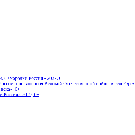
и. Самородки России» 2027, 6+
оссии, посвященная Великой Отечественной войне, в селе Орехо
века», 6+
и России» 2019, 6+