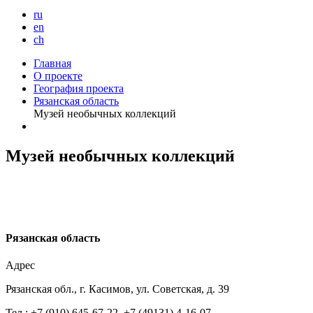
ru
en
ch
Главная
О проекте
География проекта
Рязанская область
Музей необычных коллекций
Музей необычных коллекций
Р
язанская область
Адрес
Рязанская обл., г. Касимов, ул. Советская, д. 39
Тел.: +7 (910) 645-67-22, +7 (49131) 4-16-07