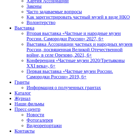
Хартия Ассоциации
Законы
Часто задаваемые вопросы
Как зарегистрировать частный музей в виде НКО
Волонтерство
Выставка
Вторая выставка «Частные и народные музеи
России. Самородки России» 2027, 6+
Выставка Ассоциации частных и народных музеев
России, посвященная Великой Отечественной
войне, в селе Орехово, 2021, 6+
Конференция «Частные музеи 2020/Третьяковы
XXI века», 6+
Первая выставка «Частные музеи России.
Самородки России» 2019, 6+
Гранты
Информация о полученных грантах
Каталог
Журнал
Наши фильмы
Пресс-центр
Новости
Фотогалерея
Видеорепортажи
Контакты