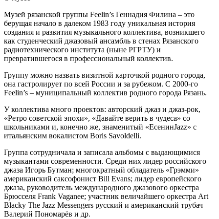
Музей рязанской группы Feelin’s Геннадия Филина – это
берущая начало в далеком 1983 году уникальная история
создания и развития музыкального коллектива, возникшего
как студенческий джазовый ансамбль в стенах Рязанского
радиотехнического института (ныне РГРТУ) и
превратившегося в профессиональный коллектив.
Группу можно назвать визитной карточкой родного города,
она гастролирует по всей России и за рубежом. С 2000-го
Feelin’s – муниципальный коллектив родного города Рязань.
У коллектива много проектов: авторский джаз и джаз-рок,
«Ретро советской эпохи», «Давайте верить в чудеса» со
школьниками и, конечно же, знаменитый «ЕсенинJazz» с
итальянским вокалистом Boris Savoldelli.
Группа сотрудничала и записала альбомы с выдающимися
музыкантами современности. Среди них лидер российского
джаза Игорь Бутман; многократный обладатель «Грэмми»
американский саксофонист Bill Evans; лидер европейского
джаза, руководитель международного джазового оркестра
Брюсселя Frank Vaganee; участник величайшего оркестра Art
Blacky The Jazz Messengers русский и американский трубач
Валерий Пономарёв и др.