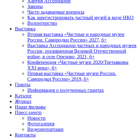
Хартия Ассоциации
Законы
Часто задаваемые вопросы
Как зарегистрировать частный музей в виде НКО
Волонтерство
Выставка
Вторая выставка «Частные и народные музеи
России. Самородки России» 2027, 6+
Выставка Ассоциации частных и народных музеев
России, посвященная Великой Отечественной
войне, в селе Орехово, 2021, 6+
Конференция «Частные музеи 2020/Третьяковы
XXI века», 6+
Первая выставка «Частные музеи России.
Самородки России» 2019, 6+
Гранты
Информация о полученных грантах
Каталог
Журнал
Наши фильмы
Пресс-центр
Новости
Фотогалерея
Видеорепортажи
Контакты