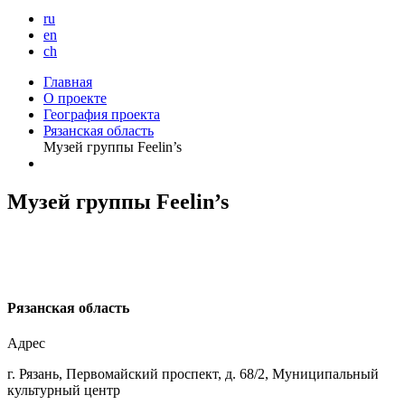
ru
en
ch
Главная
О проекте
География проекта
Рязанская область
Музей группы Feelin’s
Музей группы Feelin’s
Р
язанская область
Адрес
г. Рязань, Первомайский проспект, д. 68/2, Муниципальный
культурный центр