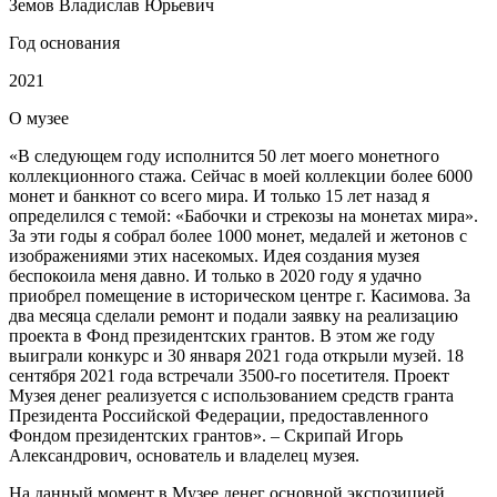
Земов Владислав Юрьевич
Год основания
2021
О
музее
«В следующем году исполнится 50 лет моего монетного
коллекционного стажа. Сейчас в моей коллекции более 6000
монет и банкнот со всего мира. И только 15 лет назад я
определился с темой: «Бабочки и стрекозы на монетах мира».
За эти годы я собрал более 1000 монет, медалей и жетонов с
изображениями этих насекомых. Идея создания музея
беспокоила меня давно. И только в 2020 году я удачно
приобрел помещение в историческом центре г. Касимова. За
два месяца сделали ремонт и подали заявку на реализацию
проекта в Фонд президентских грантов. В этом же году
выиграли конкурс и 30 января 2021 года открыли музей. 18
сентября 2021 года встречали 3500-го посетителя. Проект
Музея денег реализуется с использованием средств гранта
Президента Российской Федерации, предоставленного
Фондом президентских грантов». – Скрипай Игорь
Александрович, основатель и владелец музея.
На данный момент в Музее денег основной экспозицией