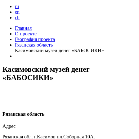
ru
en
ch
Главная
О проекте
География проекта
Рязанская область
Касимовский музей денег «БАБОСИКИ»
Касимовский музей денег
«БАБОСИКИ»
Р
язанская область
Адрес
Рязанская обл. г.Касимов пл.Соборная 10А.