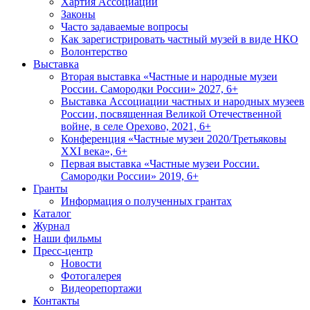
Хартия Ассоциации
Законы
Часто задаваемые вопросы
Как зарегистрировать частный музей в виде НКО
Волонтерство
Выставка
Вторая выставка «Частные и народные музеи
России. Самородки России» 2027, 6+
Выставка Ассоциации частных и народных музеев
России, посвященная Великой Отечественной
войне, в селе Орехово, 2021, 6+
Конференция «Частные музеи 2020/Третьяковы
XXI века», 6+
Первая выставка «Частные музеи России.
Самородки России» 2019, 6+
Гранты
Информация о полученных грантах
Каталог
Журнал
Наши фильмы
Пресс-центр
Новости
Фотогалерея
Видеорепортажи
Контакты