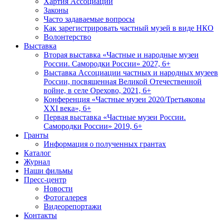
Хартия Ассоциации
Законы
Часто задаваемые вопросы
Как зарегистрировать частный музей в виде НКО
Волонтерство
Выставка
Вторая выставка «Частные и народные музеи
России. Самородки России» 2027, 6+
Выставка Ассоциации частных и народных музеев
России, посвященная Великой Отечественной
войне, в селе Орехово, 2021, 6+
Конференция «Частные музеи 2020/Третьяковы
XXI века», 6+
Первая выставка «Частные музеи России.
Самородки России» 2019, 6+
Гранты
Информация о полученных грантах
Каталог
Журнал
Наши фильмы
Пресс-центр
Новости
Фотогалерея
Видеорепортажи
Контакты