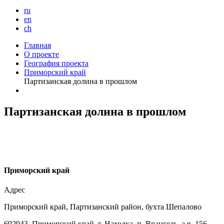
ru
en
ch
Главная
О проекте
География проекта
Приморский край
Партизанская долина в прошлом
Партизанская долина в прошлом
П
риморский край
Адрес
Приморский край, Партизанский район, бухта Шепалово
692943, Приморский край, г. Находка, п. Врангель, а.я.-156