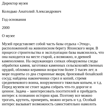
Директор музея
Колодько Анатолий Александрович
Год основания
2000
О
музее
Музей представляет собой часть базы отдыха «Этюд»,
расположенной на живописном берегу Японского моря. В
процессе строительства и эксплуатации базы выяснилось, что
она находится на месте старой, а возможно, и древней
каменоломни. На окружающих сопках обнаружены следы
обработки камня, заготовки каменных сельскохозяйственных
орудий, обломки керамики возрастом более 3 тысяч лет; в
море подняты со дна старинные якоря, бронзовый бохайский
сосуд; найдены наконечники стрел и копий, стремя
средневекового воина, вооруженного тяжелым копьем, и т.д.
Перед музеем не стоит задача собрать что-то дорогое и
ценное. Задача – заинтересовать посетителей и пробудить
интерес к познанию истории края. Поэтому все можно
трогать, крутить, примерять, можно играть и т.д. Особый
интерес вызывает возможность самостоятельно намолоть