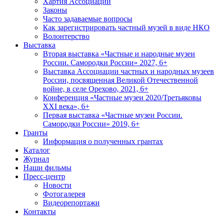
Хартия Ассоциации
Законы
Часто задаваемые вопросы
Как зарегистрировать частный музей в виде НКО
Волонтерство
Выставка
Вторая выставка «Частные и народные музеи
России. Самородки России» 2027, 6+
Выставка Ассоциации частных и народных музеев
России, посвященная Великой Отечественной
войне, в селе Орехово, 2021, 6+
Конференция «Частные музеи 2020/Третьяковы
XXI века», 6+
Первая выставка «Частные музеи России.
Самородки России» 2019, 6+
Гранты
Информация о полученных грантах
Каталог
Журнал
Наши фильмы
Пресс-центр
Новости
Фотогалерея
Видеорепортажи
Контакты