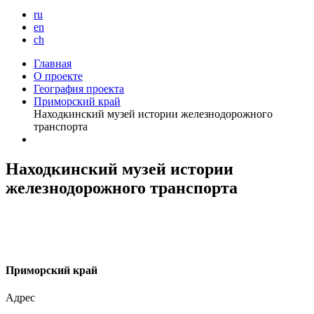
ru
en
ch
Главная
О проекте
География проекта
Приморский край
Находкинский музей истории железнодорожного
транспорта
Находкинский музей истории
железнодорожного транспорта
П
риморский край
Адрес