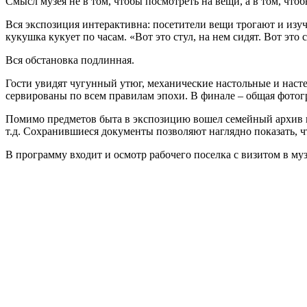
Смысл музея не в том, чтобы посмотреть на вещи, а в том, чтоб
Вся экспозиция интерактивна: посетители вещи трогают и изу
кукушка кукует по часам. «Вот это стул, на нем сидят. Вот это с
Вся обстановка подлинная.
Гости увидят чугунный утюг, механические настольные и наст
сервированы по всем правилам эпохи. В финале – общая фотогр
Помимо предметов быта в экспозицию вошел семейный архив 
т.д. Сохранившиеся документы позволяют наглядно показать, ч
В программу входит и осмотр рабочего поселка с визитом в м