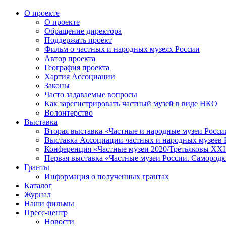
О проекте
О проекте
Обращение директора
Поддержать проект
Фильм о частных и народных музеях России
Автор проекта
География проекта
Хартия Ассоциации
Законы
Часто задаваемые вопросы
Как зарегистрировать частный музей в виде НКО
Волонтерство
Выставка
Вторая выставка «Частные и народные музеи Росси
Выставка Ассоциации частных и народных музеев Р
Конференция «Частные музеи 2020/Третьяковы XXI 
Первая выставка «Частные музеи России. Самородк
Гранты
Информация о полученных грантах
Каталог
Журнал
Наши фильмы
Пресс-центр
Новости