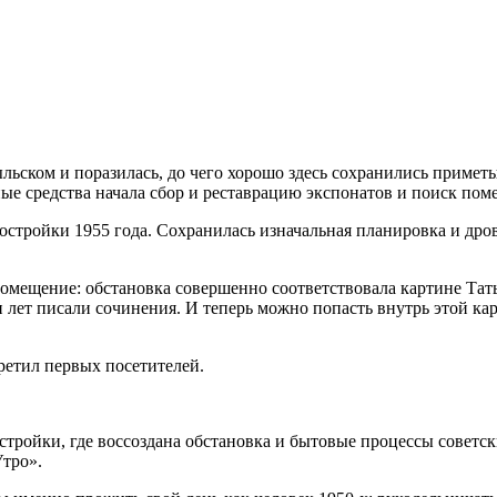
ьском и поразилась, до чего хорошо здесь сохранились приметы 
ные средства начала сбор и реставрацию экспонатов и поиск пом
остройки 1955 года. Сохранилась изначальная планировка и дро
помещение: обстановка совершенно соответствовала картине Тат
 лет писали сочинения. И теперь можно попасть внутрь этой кар
ретил первых посетителей.
стройки, где воссоздана обстановка и бытовые процессы советс
тро».