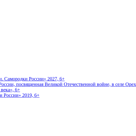
и. Самородки России» 2027, 6+
оссии, посвященная Великой Отечественной войне, в селе Орехо
века», 6+
и России» 2019, 6+