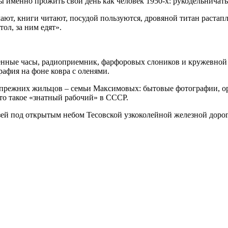
ы именно прожить свой день как человек 1950-х: рукодельничать,
чают, книги читают, посудой пользуются, дровяной титан растап
тол, за ним едят».
енные часы, радиоприемник, фарфоровых слоников и кружевной де
афия на фоне ковра с оленями.
прежних жильцов – семьи Максимовых: бытовые фотографии, о
то такое «знатный рабочий» в СССР.
узей под открытым небом Тесовской узкоколейной железной доро