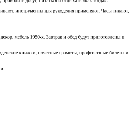
 проводить досуг, питаться и отдыхать «как тогда».
ливают, инструменты для рукоделия применяют. Часы тикают,
кор, мебель 1950-х. Завтрак и обед будут приготовлены и
рденские книжки, почетные грамоты, профсоюзные билеты и
ги.