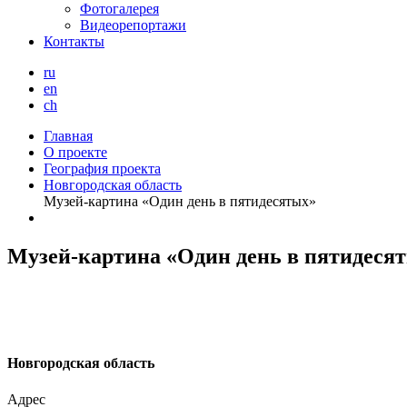
Фотогалерея
Видеорепортажи
Контакты
ru
en
ch
Главная
О проекте
География проекта
Новгородская область
Музей-картина «Один день в пятидесятых»
Музей-картина «Один день в пятидеся
Н
овгородская область
Адрес