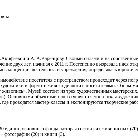
овна
.Акифьевой и А. А.Варенцову. Своими силами и на собственные
чение двух лет, начиная с 2011 г. Постепенно вызревала идея о
алась концепция деятельности учреждения, определялась юридиче
аимодействие посетителя с пространством происходит через погр
и художники в формате живого диалога с посетителями. Ознаком
живопись». Музей состоит из трех художественных мастерских, 
в). Основными объектами показа являются мастерская художник
где проводятся мастер-классы и экспонируются творческие работ
0 единиц основного фонда, которая состоит из живописных (70),
 фотографии (20) и книги (3).