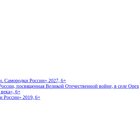
и. Самородки России» 2027, 6+
оссии, посвященная Великой Отечественной войне, в селе Орехо
века», 6+
и России» 2019, 6+