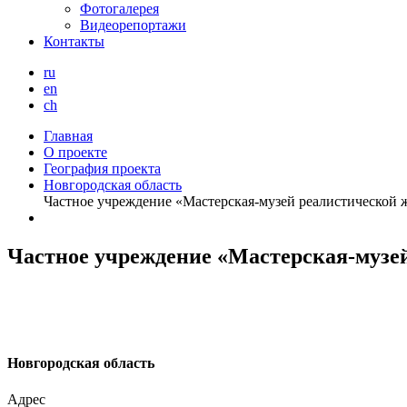
Фотогалерея
Видеорепортажи
Контакты
ru
en
ch
Главная
О проекте
География проекта
Новгородская область
Частное учреждение «Мастерская-музей реалистической
Частное учреждение «Мастерская-музе
Н
овгородская область
Адрес