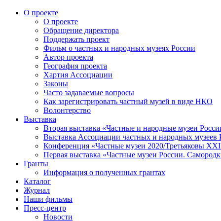
О проекте
О проекте
Обращение директора
Поддержать проект
Фильм о частных и народных музеях России
Автор проекта
География проекта
Хартия Ассоциации
Законы
Часто задаваемые вопросы
Как зарегистрировать частный музей в виде НКО
Волонтерство
Выставка
Вторая выставка «Частные и народные музеи Росси
Выставка Ассоциации частных и народных музеев Р
Конференция «Частные музеи 2020/Третьяковы XXI 
Первая выставка «Частные музеи России. Самородк
Гранты
Информация о полученных грантах
Каталог
Журнал
Наши фильмы
Пресс-центр
Новости