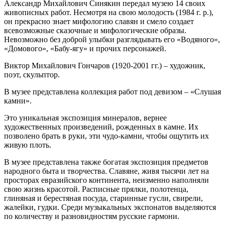
Александр Михайлович Синякин передал музею 14 своих
живописных работ. Несмотря на свою молодость (1984 г. р.),
он прекрасно знает мифологию славян и смело создает
всевозможные сказочные и мифологические образы.
Невозможно без доброй улыбки разглядывать его «Водяного»,
«Домового», «Бабу-ягу» и прочих персонажей.
Виктор Михайлович Гончаров (1920-2001 гг.) – художник,
поэт, скульптор.
В музее представлена коллекция работ под девизом – «Слушая
камни».
Это уникальная экспозиция минералов, вернее
художественных произведений, рожденных в камне. Их
позволено брать в руки, эти чудо-камни, чтобы ощутить их
живую плоть.
В музее представлена также богатая экспозиция предметов
народного быта и творчества. Славяне, живя тысячи лет на
просторах евразийского континента, неизменно наполняли
свою жизнь красотой. Расписные прялки, полотенца,
глиняная и берестяная посуда, старинные гусли, свирели,
жалейки, гудки. Среди музыкальных экспонатов выделяются
по количеству и разновидностям русские гармони.