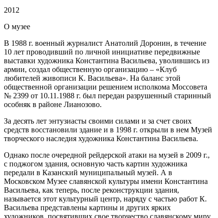
2012
О
музее
В 1988 г. военный журналист Анатолий Доронин, в течение
10 лет проводивший по личной инициативе передвижные
выставки художника Константина Васильева, уволившись из
армии, создал общественную организацию – «Клуб
любителей живописи К. Васильева». На баланс этой
общественной организации решением исполкома Моссовета
№ 2399 от 10.11.1988 г. был передан разрушенный старинный
особняк в районе Лианозово.
За десять лет энтузиасты своими силами и за счет своих
средств восстановили здание и в 1998 г. открыли в нем Музей
творческого наследия художника Константина Васильева.
Однако после очередной рейдерской атаки на музей в 2009 г.,
с поджогом здания, основную часть картин художника
передали в Казанский муниципальный музей. А в
Московском Музее славянской культуры имени Константина
Васильева, как теперь, после реконструкции здания,
называется этот культурный центр, наряду с частью работ К.
Васильева представлены картины и других ярких
художников, посвятивших свое творчество славянскому миру.