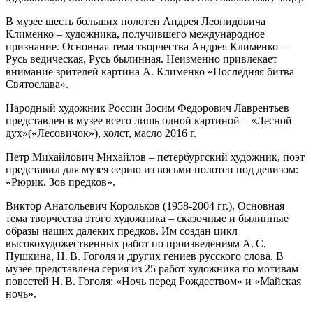
В музее шесть больших полотен Андрея Леонидовича
Клименко – художника, получившего международное
признание. Основная тема творчества Андрея Клименко –
Русь ведическая, Русь былинная. Неизменно привлекает
внимание зрителей картина А. Клименко «Последняя битва
Святослава».
Народный художник России Зосим Федорович Лаврентьев
представлен в музее всего лишь одной картиной – «Лесной
дух»(«Лесовичок»), холст, масло 2016 г.
Петр Михайлович Михайлов – петербургский художник, поэт
представил для музея серию из восьми полотен под девизом:
«Рюрик. Зов предков».
Виктор Анатольевич Корольков (1958-2004 гг.). Основная
тема творчества этого художника – сказочные и былинные
образы наших далеких предков. Им создан цикл
высокохудожественных работ по произведениям А. С.
Пушкина, Н. В. Гоголя и других гениев русского слова. В
музее представлена серия из 25 работ художника по мотивам
повестей Н. В. Гоголя: «Ночь перед Рождеством» и «Майская
ночь».