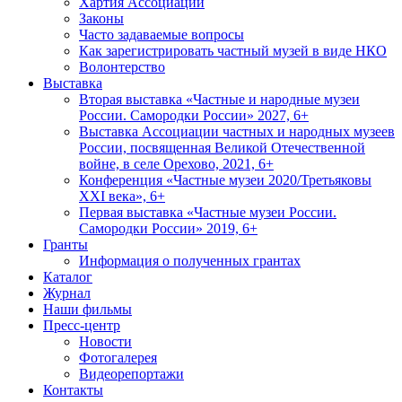
Хартия Ассоциации
Законы
Часто задаваемые вопросы
Как зарегистрировать частный музей в виде НКО
Волонтерство
Выставка
Вторая выставка «Частные и народные музеи
России. Самородки России» 2027, 6+
Выставка Ассоциации частных и народных музеев
России, посвященная Великой Отечественной
войне, в селе Орехово, 2021, 6+
Конференция «Частные музеи 2020/Третьяковы
XXI века», 6+
Первая выставка «Частные музеи России.
Самородки России» 2019, 6+
Гранты
Информация о полученных грантах
Каталог
Журнал
Наши фильмы
Пресс-центр
Новости
Фотогалерея
Видеорепортажи
Контакты