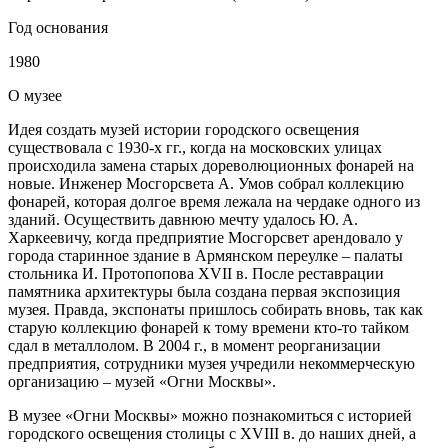
Год основания
1980
О
музее
Идея создать музей истории городского освещения
существовала с 1930-х гг., когда на московских улицах
происходила замена старых дореволюционных фонарей на
новые. Инженер Мосгорсвета А. Умов собрал коллекцию
фонарей, которая долгое время лежала на чердаке одного из
зданий. Осуществить давнюю мечту удалось Ю. А.
Харкеевичу, когда предприятие Мосгорсвет арендовало у
города старинное здание в Армянском переулке – палаты
стольника И. Протопопова XVII в. После реставрации
памятника архитектуры была создана первая экспозиция
музея. Правда, экспонаты пришлось собирать вновь, так как
старую коллекцию фонарей к тому времени кто-то тайком
сдал в металлолом. В 2004 г., в момент реорганизации
предприятия, сотрудники музея учредили некоммерческую
организацию – музей «Огни Москвы».
В музее «Огни Москвы» можно познакомиться с историей
городского освещения столицы с XVIII в. до наших дней, а