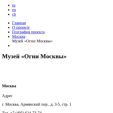
ru
en
ch
Главная
О проекте
География проекта
Москва
Музей «Огни Москвы»
Музей «Огни Москвы»
М
осква
Адрес
г. Москва, Армянский пер., д. 3-5, стр. 1
Тел. +7 (495) 624-73-74