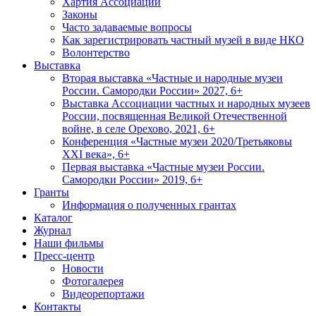
Хартия Ассоциации
Законы
Часто задаваемые вопросы
Как зарегистрировать частный музей в виде НКО
Волонтерство
Выставка
Вторая выставка «Частные и народные музеи
России. Самородки России» 2027, 6+
Выставка Ассоциации частных и народных музеев
России, посвященная Великой Отечественной
войне, в селе Орехово, 2021, 6+
Конференция «Частные музеи 2020/Третьяковы
XXI века», 6+
Первая выставка «Частные музеи России.
Самородки России» 2019, 6+
Гранты
Информация о полученных грантах
Каталог
Журнал
Наши фильмы
Пресс-центр
Новости
Фотогалерея
Видеорепортажи
Контакты