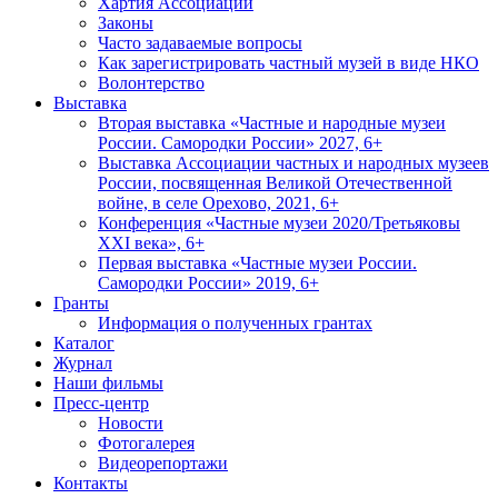
Хартия Ассоциации
Законы
Часто задаваемые вопросы
Как зарегистрировать частный музей в виде НКО
Волонтерство
Выставка
Вторая выставка «Частные и народные музеи
России. Самородки России» 2027, 6+
Выставка Ассоциации частных и народных музеев
России, посвященная Великой Отечественной
войне, в селе Орехово, 2021, 6+
Конференция «Частные музеи 2020/Третьяковы
XXI века», 6+
Первая выставка «Частные музеи России.
Самородки России» 2019, 6+
Гранты
Информация о полученных грантах
Каталог
Журнал
Наши фильмы
Пресс-центр
Новости
Фотогалерея
Видеорепортажи
Контакты