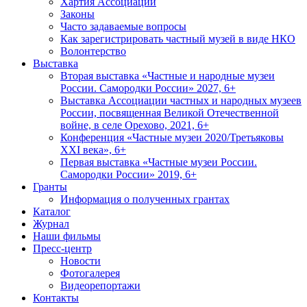
Хартия Ассоциации
Законы
Часто задаваемые вопросы
Как зарегистрировать частный музей в виде НКО
Волонтерство
Выставка
Вторая выставка «Частные и народные музеи
России. Самородки России» 2027, 6+
Выставка Ассоциации частных и народных музеев
России, посвященная Великой Отечественной
войне, в селе Орехово, 2021, 6+
Конференция «Частные музеи 2020/Третьяковы
XXI века», 6+
Первая выставка «Частные музеи России.
Самородки России» 2019, 6+
Гранты
Информация о полученных грантах
Каталог
Журнал
Наши фильмы
Пресс-центр
Новости
Фотогалерея
Видеорепортажи
Контакты